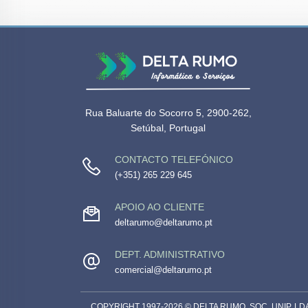
Rua Baluarte do Socorro 5, 2900-262,
Setúbal, Portugal
CONTACTO TELEFÓNICO
(+351) 265 229 645
APOIO AO CLIENTE
deltarumo@deltarumo.pt
DEPT. ADMINISTRATIVO
comercial@deltarumo.pt
COPYRIGHT 1997-2026 © DELTA RUMO, SOC. UNIP. LD